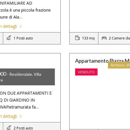
UNIFAMILIARE AD
zola è una piccola frazione
une di Ala…
i dettagli
1 Posti auto
133 mq
2 Camere da 
Appartamento Piazza M
Archivio, 
VENDUTO
000
- Residenziale, Villa
re
CON DUE APPARTAMENTI E
Q DI GIARDINO IN
IVAPietramurata fa…
i dettagli
2 Posti auto