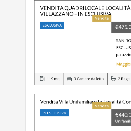
VENDITA QUADRILOCALE LOCALITÀ
VILLAZZANO – IN ESCLUSIVA
Vendita
ESCLUSIVA
€475.
SAN RO
ESCLUS
palazzi
Maggior
119 mq
3 Camere da letto
2 Bagni
Vendita Villa Unifamiliare In Località Co
Vendita
IN ESCLUSIVA
€440.
Unifamil