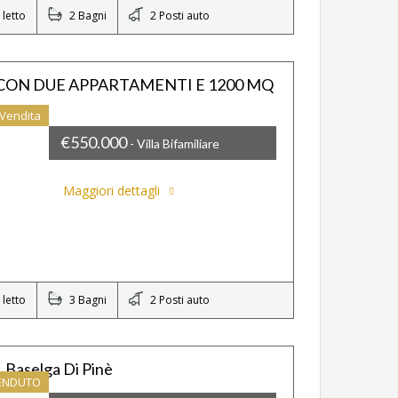
letto
2 Bagni
2 Posti auto
A CON DUE APPARTAMENTI E 1200 MQ
Vendita
€550.000
- Villa Bifamiliare
Maggiori dettagli
letto
3 Bagni
2 Posti auto
 Baselga Di Pinè
VENDUTO