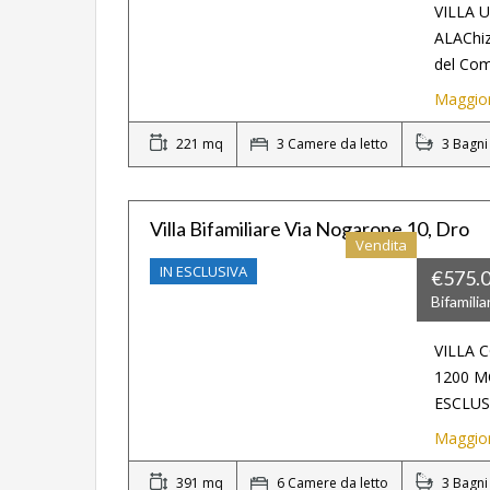
VILLA 
ALAChiz
del Com
Maggior
221 mq
3 Camere da letto
3 Bagni
Villa Bifamiliare Via Nogarone 10, Dro
Vendita
IN ESCLUSIVA
€575.
Bifamilia
VILLA 
1200 M
ESCLUS
Maggior
391 mq
6 Camere da letto
3 Bagni