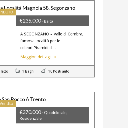
ita Località Magnola 58, Segonzano
ENDUTO
€235.000
- Baita
A SEGONZANO – Valle di Cembra,
famosa località per le
celebri Piramidi di…
Maggiori dettagli
letto
1 Bagni
10 Posti auto
a San Rocco A Trento
Vendita
€370.000
- Quadrilocale,
Residenziale