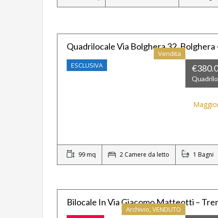
Quadrilocale Via Bolghera 32, Bolghera
Vendita
ESCLUSIVA
€380.
Quadrilo
Maggior
99 mq
2 Camere da letto
1 Bagni
Bilocale In Via Giacomo Matteotti – Tre
Archivio, VENDUTO