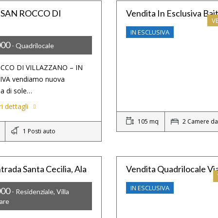
 SAN ROCCO DI
Vendita In Esclusiva Ba
V
IN ESCLUSIVA
000
- Quadrilocale
CCO DI VILLAZZANO – IN
IVA vendiamo nuova
na di sole…
i dettagli
105 mq
2 Camere da 
1 Posti auto
ntrada Santa Cecilia, Ala
Vendita Quadrilocale Vi
IN ESCLUSIVA
000
- Residenziale, Villa
iare