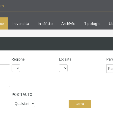
com
me
In vendita
In affitto
Archivio
Tipologie
Ub
Regione
Località
Paro
POSTI AUTO