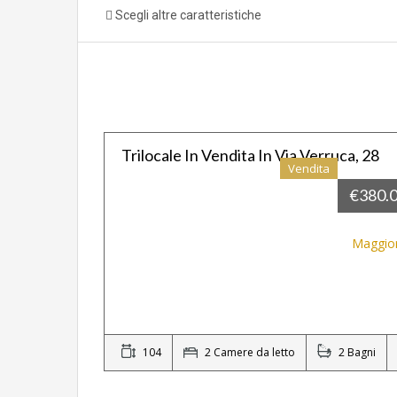
Scegli altre caratteristiche
Trilocale In Vendita In Via Verruca, 28
Vendita
IN ESCLUDIVA
€380.
Maggior
104
2 Camere da letto
2 Bagni