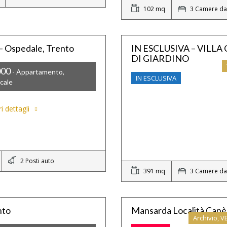
102 mq
3 Camere da 
 – Ospedale, Trento
IN ESCLUSIVA – VILL
DI GIARDINO
000
- Appartamento,
IN ESCLUSIVA
cale
i dettagli
2 Posti auto
391 mq
3 Camere da 
nto
Mansarda Località Canè,
Archivio, 