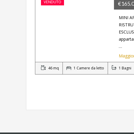
VENDUTO
€165.
MINI 
RISTRU
ESCLUSI
apparta
…
Maggior
46 mq
1 Camere da letto
1 Bagni