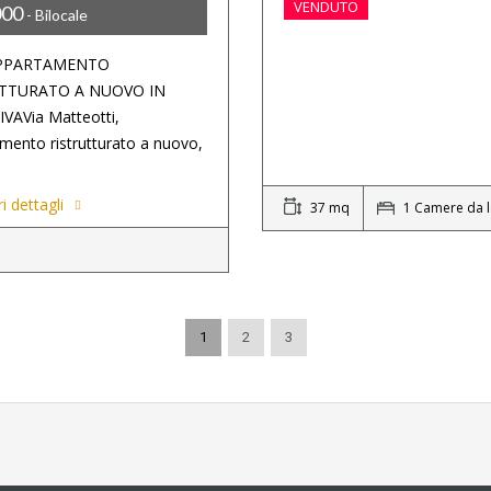
VENDUTO
000
- Bilocale
APPARTAMENTO
TTURATO A NUOVO IN
VAVia Matteotti,
mento ristrutturato a nuovo,
i dettagli
37 mq
1 Camere da l
1
2
3