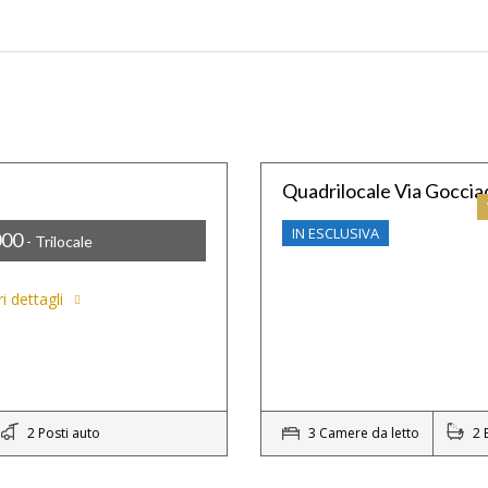
Quadrilocale Via Goccia
IN ESCLUSIVA
000
- Trilocale
i dettagli
2 Posti auto
3 Camere da letto
2 