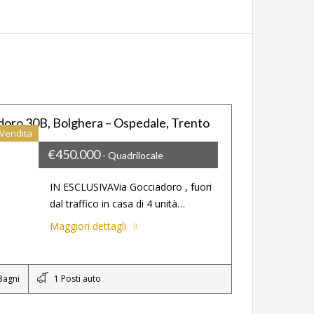
doro 30B, Bolghera – Ospedale, Trento
Vendita
€450.000
- Quadrilocale
IN ESCLUSIVAVia Gocciadoro , fuori
dal traffico in casa di 4 unità…
Maggiori dettagli
Bagni
1 Posti auto