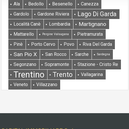
Ala
Bedollo
Besenello
Canezza
Lago Di Garda
Gardolo
Gardone Riviera
Martignano
Località Canè
Lombardia
Mattarello
Pietramurata
Pergine Valsugana
Pinè
Porto Cervo
Povo
Riva Del Garda
San Pio X
San Rocco
Sarche
Sardegna
Segonzano
Sopramonte
Stazione - Cristo Re
Trentino
Trento
Vallagarina
Veneto
Villazzano
Dati societari e indirizzo