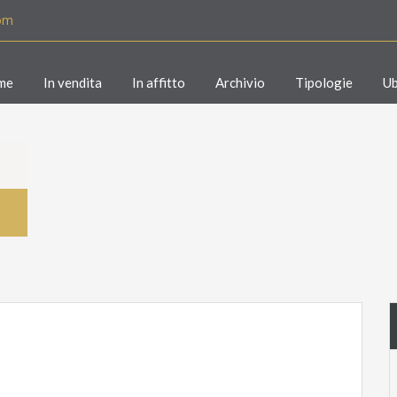
com
me
In vendita
In affitto
Archivio
Tipologie
Ub