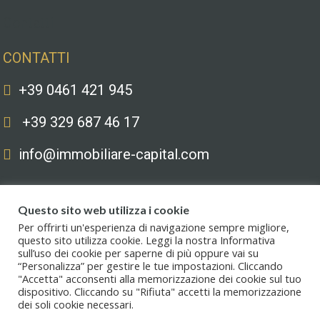
Contatti
CONTATTI
+39 0461 421 945
+39 329 687 46 17
info@immobiliare-capital.com
Questo sito web utilizza i cookie
Per offrirti un'esperienza di navigazione sempre migliore,
questo sito utilizza cookie. Leggi la nostra Informativa
sull’uso dei cookie per saperne di più oppure vai su
Copyright © 2020. All Rights Reserved. Capital immobiliare S.r.l.s. | Le
“Personalizza” per gestire le tue impostazioni. Cliccando
immagini hanno valore puramente illustrativo. I prezzi e le informazioni
"Accetta" acconsenti alla memorizzazione dei cookie sul tuo
possono essere soggetti a modifiche.
dispositivo. Cliccando su "Rifiuta" accetti la memorizzazione
dei soli cookie necessari.
Privacy policy
.