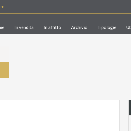
com
me
In vendita
In affitto
Archivio
Tipologie
Ub