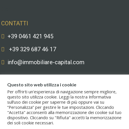
Contatti
CONTATTI
+39 0461 421 945
+39 329 687 46 17
info@immobiliare-capital.com
Questo sito web utilizza i cookie
Per offrirti un'esperienza di navigazione sempre migliore,
questo sito utilizza cookie. Leggi la nostra Informativa
sull’uso dei cookie per saperne di più oppure vai su
Copyright © 2020. All Rights Reserved. Capital immobiliare S.r.l.s. | Le
“Personalizza” per gestire le tue impostazioni. Cliccando
immagini hanno valore puramente illustrativo. I prezzi e le informazioni
"Accetta" acconsenti alla memorizzazione dei cookie sul tuo
possono essere soggetti a modifiche.
dispositivo. Cliccando su "Rifiuta" accetti la memorizzazione
dei soli cookie necessari.
Privacy policy
.