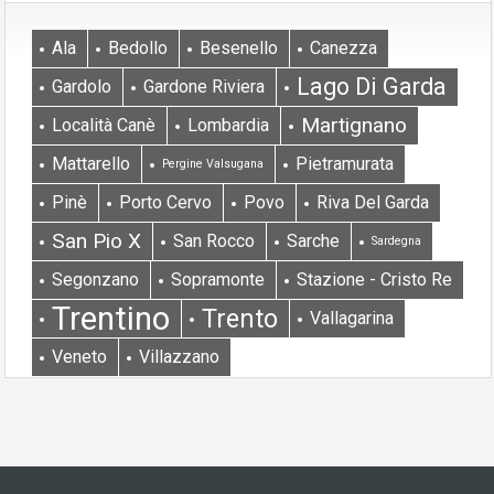
Ala
Bedollo
Besenello
Canezza
Lago Di Garda
Gardolo
Gardone Riviera
Martignano
Località Canè
Lombardia
Mattarello
Pietramurata
Pergine Valsugana
Pinè
Porto Cervo
Povo
Riva Del Garda
San Pio X
San Rocco
Sarche
Sardegna
Segonzano
Sopramonte
Stazione - Cristo Re
Trentino
Trento
Vallagarina
Veneto
Villazzano
Dati societari e indirizzo