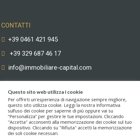
Contatti
CONTATTI
+39 0461 421 945
+39 329 687 46 17
info@immobiliare-capital.com
Questo sito web utilizza i cookie
Per offrirti un'esperienza di navigazione sempre migliore,
questo sito utilizza cookie. Leggi la nostra Informativa
sull’uso dei cookie per saperne di più oppure vai su
Copyright © 2020. All Rights Reserved. Capital immobiliare S.r.l.s. | Le
“Personalizza” per gestire le tue impostazioni. Cliccando
immagini hanno valore puramente illustrativo. I prezzi e le informazioni
"Accetta" acconsenti alla memorizzazione dei cookie sul tuo
possono essere soggetti a modifiche.
dispositivo. Cliccando su "Rifiuta" accetti la memorizzazione
dei soli cookie necessari.
Privacy policy
.