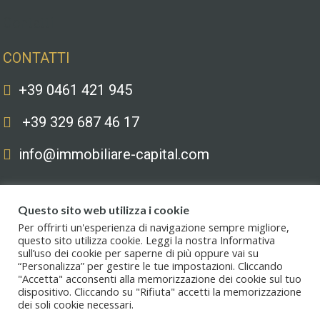
Contatti
CONTATTI
+39 0461 421 945
+39 329 687 46 17
info@immobiliare-capital.com
Questo sito web utilizza i cookie
Per offrirti un'esperienza di navigazione sempre migliore,
questo sito utilizza cookie. Leggi la nostra Informativa
sull’uso dei cookie per saperne di più oppure vai su
Copyright © 2020. All Rights Reserved. Capital immobiliare S.r.l.s. | Le
“Personalizza” per gestire le tue impostazioni. Cliccando
immagini hanno valore puramente illustrativo. I prezzi e le informazioni
"Accetta" acconsenti alla memorizzazione dei cookie sul tuo
possono essere soggetti a modifiche.
dispositivo. Cliccando su "Rifiuta" accetti la memorizzazione
dei soli cookie necessari.
Privacy policy
.