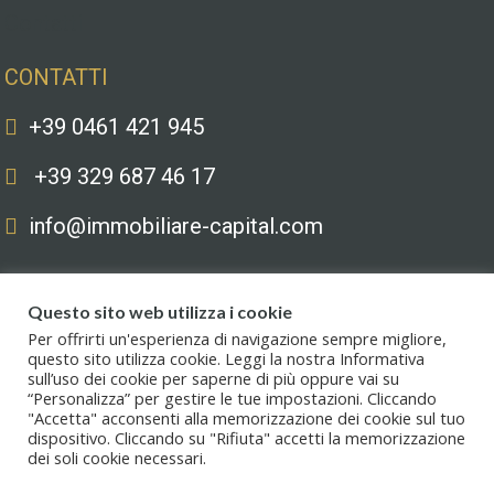
Contatti
CONTATTI
+39 0461 421 945
+39 329 687 46 17
info@immobiliare-capital.com
Questo sito web utilizza i cookie
Per offrirti un'esperienza di navigazione sempre migliore,
questo sito utilizza cookie. Leggi la nostra Informativa
sull’uso dei cookie per saperne di più oppure vai su
Copyright © 2020. All Rights Reserved. Capital immobiliare S.r.l.s. | Le
“Personalizza” per gestire le tue impostazioni. Cliccando
immagini hanno valore puramente illustrativo. I prezzi e le informazioni
"Accetta" acconsenti alla memorizzazione dei cookie sul tuo
possono essere soggetti a modifiche.
dispositivo. Cliccando su "Rifiuta" accetti la memorizzazione
Privacy policy
.
dei soli cookie necessari.