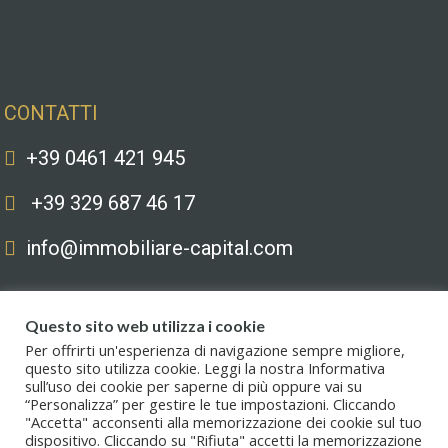
Contatti
CONTATTI
+39 0461 421 945
+39 329 687 46 17
info@immobiliare-capital.com
Questo sito web utilizza i cookie
Per offrirti un'esperienza di navigazione sempre migliore,
questo sito utilizza cookie. Leggi la nostra Informativa
sull’uso dei cookie per saperne di più oppure vai su
Copyright © 2020. All Rights Reserved. Capital immobiliare S.r.l.s. | Le
“Personalizza” per gestire le tue impostazioni. Cliccando
immagini hanno valore puramente illustrativo. I prezzi e le informazioni
"Accetta" acconsenti alla memorizzazione dei cookie sul tuo
possono essere soggetti a modifiche.
dispositivo. Cliccando su "Rifiuta" accetti la memorizzazione