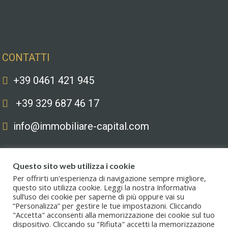
Contatti
CONTATTI
+39 0461 421 945
+39 329 687 46 17
info@immobiliare-capital.com
Questo sito web utilizza i cookie
Per offrirti un'esperienza di navigazione sempre migliore,
questo sito utilizza cookie. Leggi la nostra Informativa
sull’uso dei cookie per saperne di più oppure vai su
Copyright © 2020. All Rights Reserved. Capital immobiliare S.r.l.s. | Le
“Personalizza” per gestire le tue impostazioni. Cliccando
immagini hanno valore puramente illustrativo. I prezzi e le informazioni
"Accetta" acconsenti alla memorizzazione dei cookie sul tuo
possono essere soggetti a modifiche.
dispositivo. Cliccando su "Rifiuta" accetti la memorizzazione