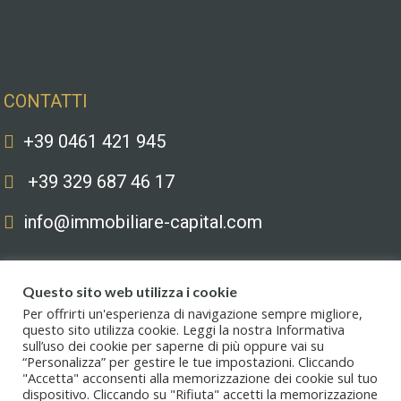
Contatti
CONTATTI
+39 0461 421 945
+39 329 687 46 17
info@immobiliare-capital.com
Questo sito web utilizza i cookie
Per offrirti un'esperienza di navigazione sempre migliore,
questo sito utilizza cookie. Leggi la nostra Informativa
sull’uso dei cookie per saperne di più oppure vai su
Copyright © 2020. All Rights Reserved. Capital immobiliare S.r.l.s. | Le
“Personalizza” per gestire le tue impostazioni. Cliccando
immagini hanno valore puramente illustrativo. I prezzi e le informazioni
"Accetta" acconsenti alla memorizzazione dei cookie sul tuo
possono essere soggetti a modifiche.
dispositivo. Cliccando su "Rifiuta" accetti la memorizzazione