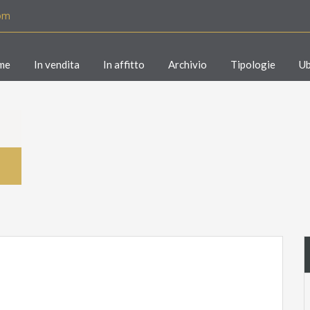
com
me
In vendita
In affitto
Archivio
Tipologie
Ub