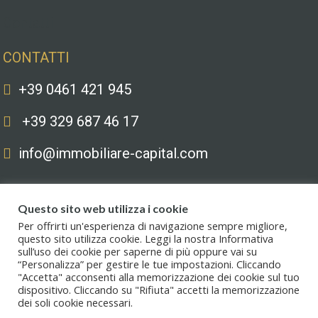
Contatti
CONTATTI
+39 0461 421 945
+39 329 687 46 17
info@immobiliare-capital.com
Questo sito web utilizza i cookie
Per offrirti un'esperienza di navigazione sempre migliore,
questo sito utilizza cookie. Leggi la nostra Informativa
sull’uso dei cookie per saperne di più oppure vai su
Copyright © 2020. All Rights Reserved. Capital immobiliare S.r.l.s. | Le
“Personalizza” per gestire le tue impostazioni. Cliccando
immagini hanno valore puramente illustrativo. I prezzi e le informazioni
"Accetta" acconsenti alla memorizzazione dei cookie sul tuo
possono essere soggetti a modifiche.
dispositivo. Cliccando su "Rifiuta" accetti la memorizzazione
dei soli cookie necessari.
Privacy policy
.