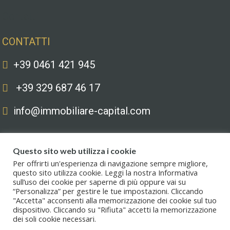
Contatti
CONTATTI
+39 0461 421 945
+39 329 687 46 17
info@immobiliare-capital.com
Questo sito web utilizza i cookie
Per offrirti un'esperienza di navigazione sempre migliore,
questo sito utilizza cookie. Leggi la nostra Informativa
sull’uso dei cookie per saperne di più oppure vai su
Copyright © 2020. All Rights Reserved. Capital immobiliare S.r.l.s. | Le
“Personalizza” per gestire le tue impostazioni. Cliccando
immagini hanno valore puramente illustrativo. I prezzi e le informazioni
"Accetta" acconsenti alla memorizzazione dei cookie sul tuo
possono essere soggetti a modifiche.
dispositivo. Cliccando su "Rifiuta" accetti la memorizzazione
dei soli cookie necessari.
Privacy policy
.