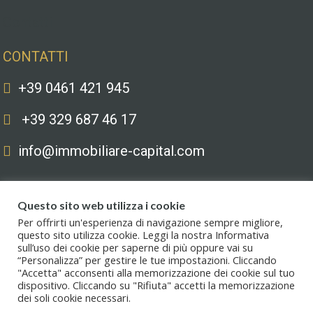
Contatti
CONTATTI
+39 0461 421 945
+39 329 687 46 17
info@immobiliare-capital.com
Questo sito web utilizza i cookie
Per offrirti un'esperienza di navigazione sempre migliore,
questo sito utilizza cookie. Leggi la nostra Informativa
sull’uso dei cookie per saperne di più oppure vai su
Copyright © 2020. All Rights Reserved. Capital immobiliare S.r.l.s. | Le
“Personalizza” per gestire le tue impostazioni. Cliccando
immagini hanno valore puramente illustrativo. I prezzi e le informazioni
"Accetta" acconsenti alla memorizzazione dei cookie sul tuo
possono essere soggetti a modifiche.
dispositivo. Cliccando su "Rifiuta" accetti la memorizzazione
dei soli cookie necessari.
Privacy policy
.