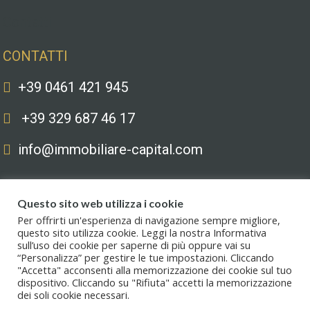
Contatti
CONTATTI
+39 0461 421 945
+39 329 687 46 17
info@immobiliare-capital.com
Questo sito web utilizza i cookie
Per offrirti un'esperienza di navigazione sempre migliore,
questo sito utilizza cookie. Leggi la nostra Informativa
sull’uso dei cookie per saperne di più oppure vai su
Copyright © 2020. All Rights Reserved. Capital immobiliare S.r.l.s. | Le
“Personalizza” per gestire le tue impostazioni. Cliccando
immagini hanno valore puramente illustrativo. I prezzi e le informazioni
"Accetta" acconsenti alla memorizzazione dei cookie sul tuo
possono essere soggetti a modifiche.
dispositivo. Cliccando su "Rifiuta" accetti la memorizzazione
dei soli cookie necessari.
Privacy policy
.