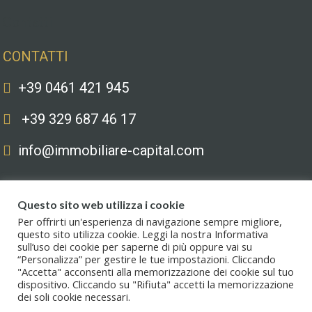
Contatti
CONTATTI
+39 0461 421 945
+39 329 687 46 17
info@immobiliare-capital.com
Questo sito web utilizza i cookie
Per offrirti un'esperienza di navigazione sempre migliore,
questo sito utilizza cookie. Leggi la nostra Informativa
sull’uso dei cookie per saperne di più oppure vai su
Copyright © 2020. All Rights Reserved. Capital immobiliare S.r.l.s. | Le
“Personalizza” per gestire le tue impostazioni. Cliccando
immagini hanno valore puramente illustrativo. I prezzi e le informazioni
"Accetta" acconsenti alla memorizzazione dei cookie sul tuo
possono essere soggetti a modifiche.
dispositivo. Cliccando su "Rifiuta" accetti la memorizzazione
dei soli cookie necessari.
Privacy policy
.