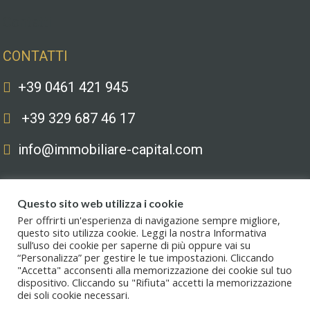
Contatti
CONTATTI
+39 0461 421 945
+39 329 687 46 17
info@immobiliare-capital.com
Questo sito web utilizza i cookie
Per offrirti un'esperienza di navigazione sempre migliore,
questo sito utilizza cookie. Leggi la nostra Informativa
sull’uso dei cookie per saperne di più oppure vai su
Copyright © 2020. All Rights Reserved. Capital immobiliare S.r.l.s. | Le
“Personalizza” per gestire le tue impostazioni. Cliccando
immagini hanno valore puramente illustrativo. I prezzi e le informazioni
"Accetta" acconsenti alla memorizzazione dei cookie sul tuo
possono essere soggetti a modifiche.
dispositivo. Cliccando su "Rifiuta" accetti la memorizzazione
dei soli cookie necessari.
Privacy policy
.