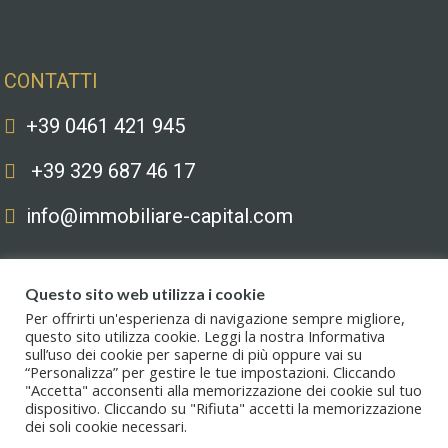
Contatti
CONTATTI
+39 0461 421 945
+39 329 687 46 17
info@immobiliare-capital.com
Questo sito web utilizza i cookie
Per offrirti un'esperienza di navigazione sempre migliore,
questo sito utilizza cookie. Leggi la nostra Informativa
sull’uso dei cookie per saperne di più oppure vai su
Copyright © 2020. All Rights Reserved. Capital immobiliare S.r.l.s. | Le
“Personalizza” per gestire le tue impostazioni. Cliccando
immagini hanno valore puramente illustrativo. I prezzi e le informazioni
"Accetta" acconsenti alla memorizzazione dei cookie sul tuo
possono essere soggetti a modifiche.
dispositivo. Cliccando su "Rifiuta" accetti la memorizzazione
dei soli cookie necessari.
Privacy policy
.