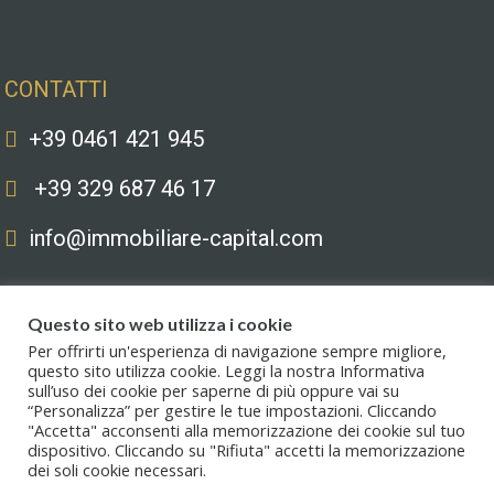
Contatti
CONTATTI
+39 0461 421 945
+39 329 687 46 17
info@immobiliare-capital.com
Questo sito web utilizza i cookie
Per offrirti un'esperienza di navigazione sempre migliore,
questo sito utilizza cookie. Leggi la nostra Informativa
sull’uso dei cookie per saperne di più oppure vai su
Copyright © 2020. All Rights Reserved. Capital immobiliare S.r.l.s. | Le
“Personalizza” per gestire le tue impostazioni. Cliccando
immagini hanno valore puramente illustrativo. I prezzi e le informazioni
"Accetta" acconsenti alla memorizzazione dei cookie sul tuo
possono essere soggetti a modifiche.
dispositivo. Cliccando su "Rifiuta" accetti la memorizzazione
dei soli cookie necessari.
Privacy policy
.