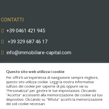
Contatti
CONTATTI
+39 0461 421 945
+39 329 687 46 17
info@immobiliare-capital.com
Questo sito web utilizza i cookie
Per offrirti un'esperienza di navigazione sempre migliore,
questo sito utilizza cookie. Leggi la nostra Informativa
sull’uso dei cookie per saperne di più oppure vai su
Copyright © 2020. All Rights Reserved. Capital immobiliare S.r.l.s. | Le
“Personalizza” per gestire le tue impostazioni. Cliccando
immagini hanno valore puramente illustrativo. I prezzi e le informazioni
"Accetta" acconsenti alla memorizzazione dei cookie sul tuo
possono essere soggetti a modifiche.
dispositivo. Cliccando su "Rifiuta" accetti la memorizzazione
dei soli cookie necessari.
Privacy policy
.