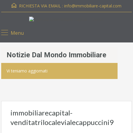
RICHIESTA VIA EMAIL :
info@immobiliare-capital.com
Menu
Notizie Dal Mondo Immobiliare
Vi teniamo aggiornati
immobiliarecapital-
venditatrilocalevialecappuccini9