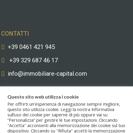
Contatti
CONTATTI
+39 0461 421 945
+39 329 687 46 17
info@immobiliare-capital.com
Questo sito web utilizza i cookie
Per offrirti un'esperienza di navigazione sempre migliore,
questo sito utilizza cookie. Leggi la nostra Informativa
sull’uso dei cookie per saperne di più oppure vai su
Copyright © 2020. All Rights Reserved. Capital immobiliare S.r.l.s. | Le
“Personalizza” per gestire le tue impostazioni. Cliccando
immagini hanno valore puramente illustrativo. I prezzi e le informazioni
"Accetta" acconsenti alla memorizzazione dei cookie sul tuo
possono essere soggetti a modifiche.
dispositivo. Cliccando su "Rifiuta" accetti la memorizzazione