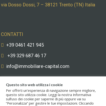
via Dosso Dossi, 7 – 38121 Trento (TN) Italia
Contatti
CONTATTI
+39 0461 421 945
+39 329 687 46 17
info@immobiliare-capital.com
Questo sito web utilizza i cookie
Per offrirti un'esperienza di navigazione sempre migliore,
questo sito utilizza cookie. Leggi la nostra Informativa
sull’uso dei cookie per saperne di più oppure vai su
Copyright © 2020. All Rights Reserved. Capital immobiliare S.r.l.s. | Le
“Personalizza” per gestire le tue impostazioni. Cliccando
immagini hanno valore puramente illustrativo. I prezzi e le informazioni