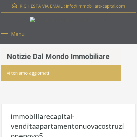
RICHIESTA VIA EMAIL :
info@immobiliare-capital.com
Menu
Notizie Dal Mondo Immobiliare
Vi teniamo aggiornati
immobiliarecapital-
venditaapartamentonuovacostruzi
onepovo5