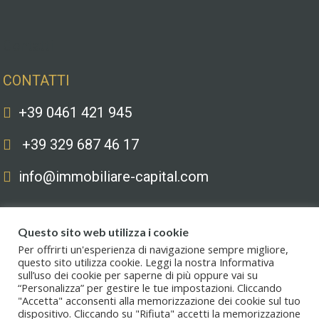
Contatti
CONTATTI
+39 0461 421 945
+39 329 687 46 17
info@immobiliare-capital.com
Questo sito web utilizza i cookie
Per offrirti un'esperienza di navigazione sempre migliore,
questo sito utilizza cookie. Leggi la nostra Informativa
sull’uso dei cookie per saperne di più oppure vai su
Copyright © 2020. All Rights Reserved. Capital immobiliare S.r.l.s. | Le
“Personalizza” per gestire le tue impostazioni. Cliccando
immagini hanno valore puramente illustrativo. I prezzi e le informazioni
"Accetta" acconsenti alla memorizzazione dei cookie sul tuo
possono essere soggetti a modifiche.
dispositivo. Cliccando su "Rifiuta" accetti la memorizzazione