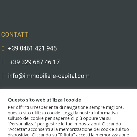
Contatti
CONTATTI
+39 0461 421 945
+39 329 687 46 17
info@immobiliare-capital.com
Questo sito web utilizza i cookie
Per offrirti un'esperienza di navigazione sempre migliore,
questo sito utilizza cookie. Leggi la nostra Informativa
sull’uso dei cookie per saperne di più oppure vai su
Copyright © 2020. All Rights Reserved. Capital immobiliare S.r.l.s. | Le
“Personalizza” per gestire le tue impostazioni. Cliccando
immagini hanno valore puramente illustrativo. I prezzi e le informazioni
"Accetta" acconsenti alla memorizzazione dei cookie sul tuo
possono essere soggetti a modifiche.
dispositivo. Cliccando su "Rifiuta" accetti la memorizzazione