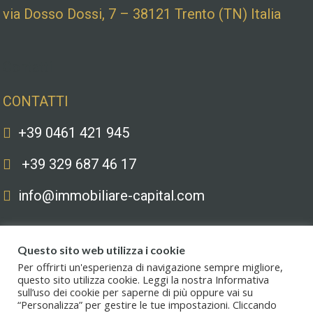
via Dosso Dossi, 7 – 38121 Trento (TN) Italia
Contatti
CONTATTI
+39 0461 421 945
+39 329 687 46 17
info@immobiliare-capital.com
Questo sito web utilizza i cookie
Per offrirti un'esperienza di navigazione sempre migliore,
questo sito utilizza cookie. Leggi la nostra Informativa
sull’uso dei cookie per saperne di più oppure vai su
Copyright © 2020. All Rights Reserved. Capital immobiliare S.r.l.s. | Le
“Personalizza” per gestire le tue impostazioni. Cliccando
immagini hanno valore puramente illustrativo. I prezzi e le informazioni