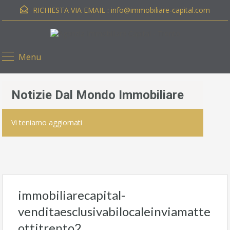
RICHIESTA VIA EMAIL :
info@immobiliare-capital.com
Menu
Notizie Dal Mondo Immobiliare
Vi teniamo aggiornati
immobiliarecapital-
venditaesclusivabilocaleinviamatte
ottitrento2