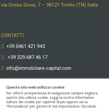
via Dosso Dossi, 7 – 38121 Trento (TN) Italia
Contatti
CONTATTI
+39 0461 421 945
+39 329 687 46 17
info@immobiliare-capital.com
Questo sito web utilizza i cookie
Per offrirti un'esperienza di navigazione sempre migliore,
questo sito utilizza cookie. Leggi la nostra Informativa
sull’uso dei cookie per saperne di più oppure vai su
Copyright © 2020. All Rights Reserved. Capital immobiliare S.r.l.s. | Le
“Personalizza” per gestire le tue impostazioni. Cliccando
immagini hanno valore puramente illustrativo. I prezzi e le informazioni