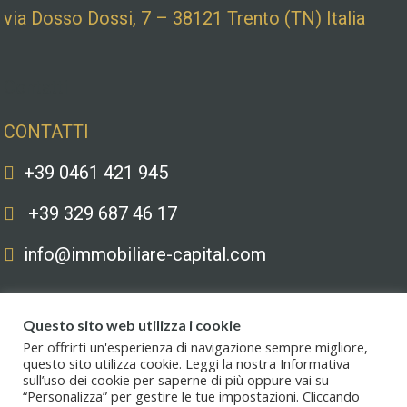
via Dosso Dossi, 7 – 38121 Trento (TN) Italia
Contatti
CONTATTI
+39 0461 421 945
+39 329 687 46 17
info@immobiliare-capital.com
Questo sito web utilizza i cookie
Per offrirti un'esperienza di navigazione sempre migliore,
questo sito utilizza cookie. Leggi la nostra Informativa
sull’uso dei cookie per saperne di più oppure vai su
Copyright © 2020. All Rights Reserved. Capital immobiliare S.r.l.s. | Le
“Personalizza” per gestire le tue impostazioni. Cliccando
immagini hanno valore puramente illustrativo. I prezzi e le informazioni