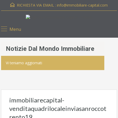
RICHIESTA VIA EMAIL :
info@immobiliare-capital.com
Menu
Notizie Dal Mondo Immobiliare
Vi teniamo aggiornati
immobiliarecapital-
venditaquadrilocaleinviasanroccot
rento19