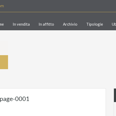
com
me
In vendita
In affitto
Archivio
Tipologie
Ub
o_page-0001