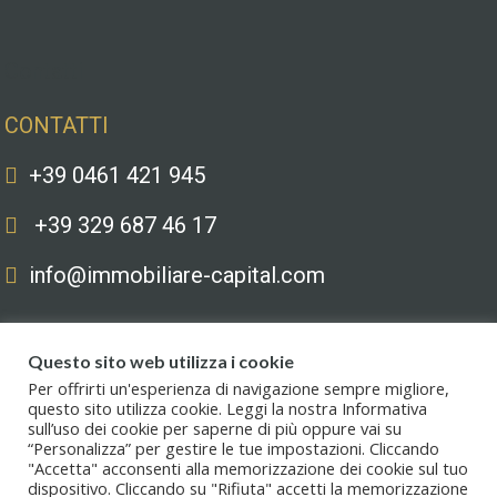
Contatti
CONTATTI
+39 0461 421 945
+39 329 687 46 17
info@immobiliare-capital.com
Questo sito web utilizza i cookie
Per offrirti un'esperienza di navigazione sempre migliore,
questo sito utilizza cookie. Leggi la nostra Informativa
sull’uso dei cookie per saperne di più oppure vai su
Copyright © 2020. All Rights Reserved. Capital immobiliare S.r.l.s. | Le
“Personalizza” per gestire le tue impostazioni. Cliccando
immagini hanno valore puramente illustrativo. I prezzi e le informazioni
"Accetta" acconsenti alla memorizzazione dei cookie sul tuo
possono essere soggetti a modifiche.
dispositivo. Cliccando su "Rifiuta" accetti la memorizzazione