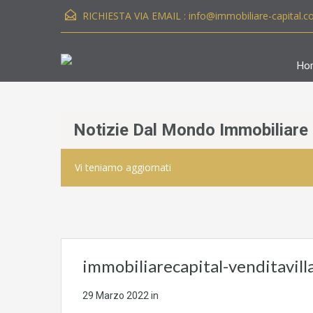
RICHIESTA VIA EMAIL :
info@immobiliare-capital.
Ho
Notizie Dal Mondo Immobiliare
Vi teniamo aggiornati
immobiliarecapital-venditavill
29 Marzo 2022
in