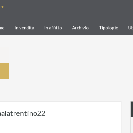
com
me
In vendita
In affitto
Archivio
Tipologie
Ub
aalatrentino22