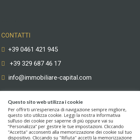
Contatti
CONTATTI
+39 0461 421 945
+39 329 687 46 17
info@immobiliare-capital.com
Questo sito web utilizza i cookie
Per offrirti un'esperienza di navigazione sempre migliore,
questo sito utilizza cookie. Leggi la nostra Informativa
sull’uso dei cookie per saperne di più oppure vai su
Copyright © 2020. All Rights Reserved. Capital immobiliare S.r.l.s. | Le
“Personalizza” per gestire le tue impostazioni. Cliccando
immagini hanno valore puramente illustrativo. I prezzi e le informazioni
"Accetta" acconsenti alla memorizzazione dei cookie sul tuo
possono essere soggetti a modifiche.
dispositivo. Cliccando su "Rifiuta" accetti la memorizzazione