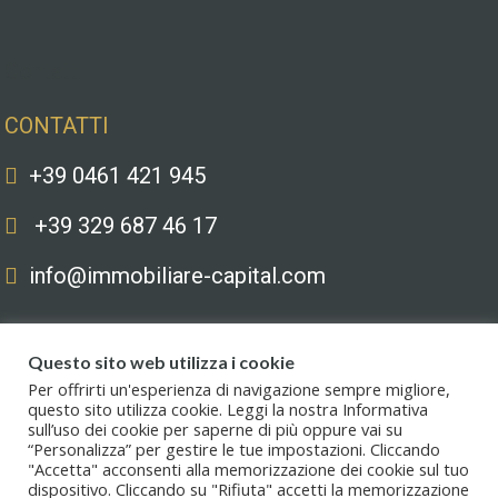
Contatti
CONTATTI
+39 0461 421 945
+39 329 687 46 17
info@immobiliare-capital.com
Questo sito web utilizza i cookie
Per offrirti un'esperienza di navigazione sempre migliore,
questo sito utilizza cookie. Leggi la nostra Informativa
sull’uso dei cookie per saperne di più oppure vai su
Copyright © 2020. All Rights Reserved. Capital immobiliare S.r.l.s. | Le
“Personalizza” per gestire le tue impostazioni. Cliccando
immagini hanno valore puramente illustrativo. I prezzi e le informazioni
"Accetta" acconsenti alla memorizzazione dei cookie sul tuo
possono essere soggetti a modifiche.
dispositivo. Cliccando su "Rifiuta" accetti la memorizzazione