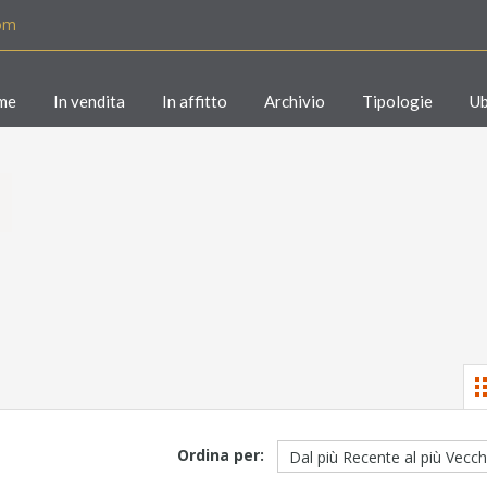
com
me
In vendita
In affitto
Archivio
Tipologie
Ub
Ordina per: