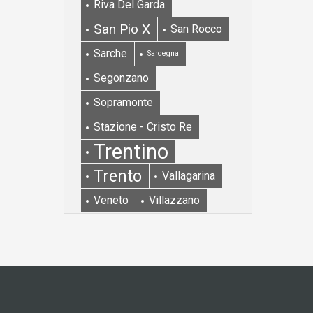
Riva Del Garda
San Pio X
San Rocco
Sarche
Sardegna
Segonzano
Sopramonte
Stazione - Cristo Re
Trentino
Trento
Vallagarina
Veneto
Villazzano