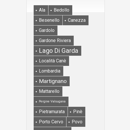
Ala
Bedollo
Besenello
Canezza
Gardolo
Gardone Riviera
Lago Di Garda
Località Canè
Lombardia
Martignano
Mattarello
Pergine Valsugana
Pietramurata
Pinè
Porto Cervo
Povo