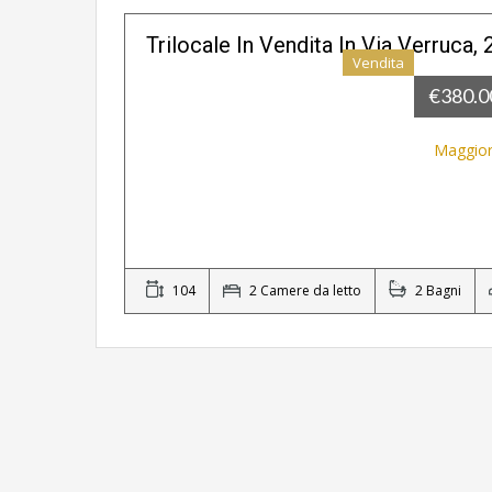
Trilocale In Vendita In Via Verruca, 
Vendita
IN ESCLUDIVA
€380.
Maggior
104
2 Camere da letto
2 Bagni