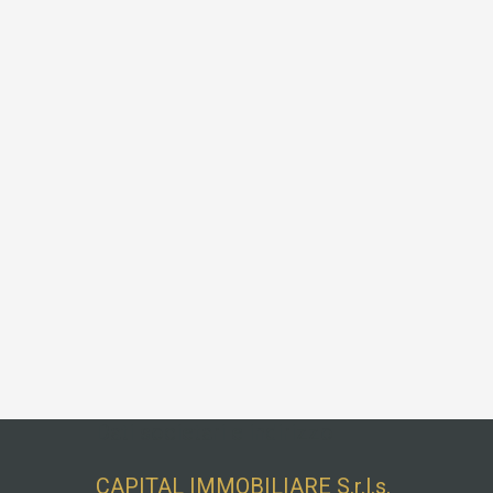
Dati societari e indirizzo
CAPITAL IMMOBILIARE S.r.l.s.