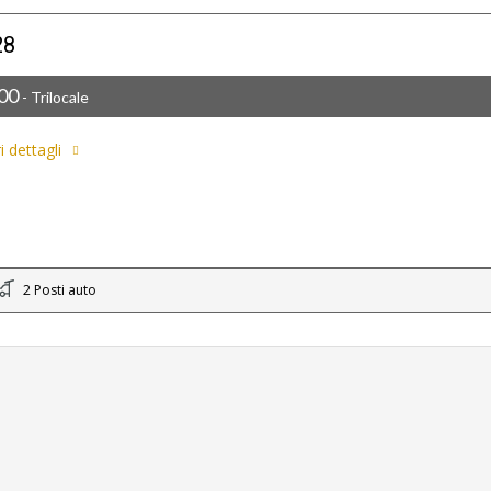
28
000
- Trilocale
i dettagli
2 Posti auto