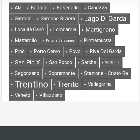
Ala
Bedollo
Besenello
Canezza
Lago Di Garda
Gardolo
Gardone Riviera
Martignano
Località Canè
Lombardia
Mattarello
Pietramurata
Pergine Valsugana
Pinè
Porto Cervo
Povo
Riva Del Garda
San Pio X
San Rocco
Sarche
Sardegna
Segonzano
Sopramonte
Stazione - Cristo Re
Trentino
Trento
Vallagarina
Veneto
Villazzano
Dati societari e indirizzo